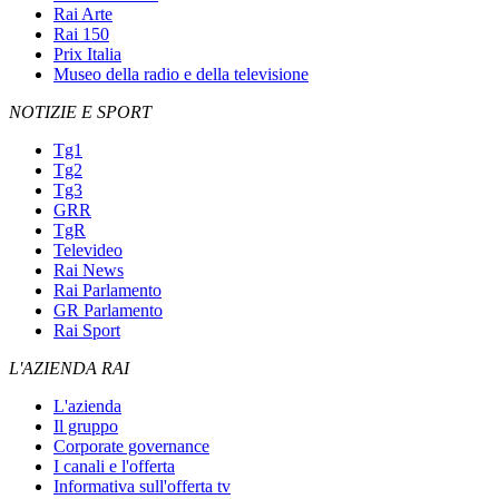
Rai Arte
Rai 150
Prix Italia
Museo della radio e della televisione
NOTIZIE E SPORT
Tg1
Tg2
Tg3
GRR
TgR
Televideo
Rai News
Rai Parlamento
GR Parlamento
Rai Sport
L'AZIENDA RAI
L'azienda
Il gruppo
Corporate governance
I canali e l'offerta
Informativa sull'offerta tv