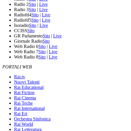
Radio 2
Sito
|
Live
Radio 3
Sito
|
Live
Radiofd4
Sito
|
Live
Radiofd5
Sito
|
Live
Isoradio
Sito
|
Live
CCISS
Sito
GR Parlamento
Sito
|
Live
Giornale Radio
Sito
Web Radio 6
Sito
|
Live
Web Radio 7
Sito
|
Live
Web Radio 8
Sito
|
Live
PORTALI WEB
Rai.tv
Nuovi Talenti
Rai Educational
Rai Fiction
Rai Cinema
Rai Teche
Rai International
Rai Eri
Orchestra Sinfonica
Rai World
Rai Letteratura