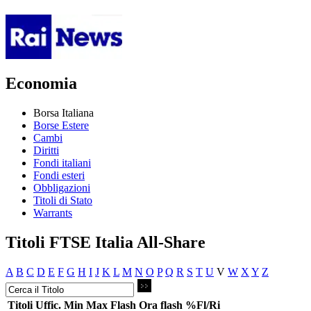
Economia
Borsa Italiana
Borse Estere
Cambi
Diritti
Fondi italiani
Fondi esteri
Obbligazioni
Titoli di Stato
Warrants
Titoli FTSE Italia All-Share
A
B
C
D
E
F
G
H
I
J
K
L
M
N
O
P
Q
R
S
T
U
V
W
X
Y
Z
Titoli
Uffic.
Min
Max
Flash
Ora flash
%Fl/Ri