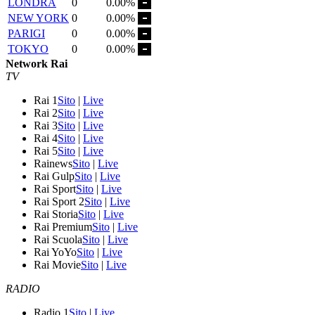
LONDRA
0
0.00%
NEW YORK
0
0.00%
PARIGI
0
0.00%
TOKYO
0
0.00%
Network Rai
TV
Rai 1
Sito
|
Live
Rai 2
Sito
|
Live
Rai 3
Sito
|
Live
Rai 4
Sito
|
Live
Rai 5
Sito
|
Live
Rainews
Sito
|
Live
Rai Gulp
Sito
|
Live
Rai Sport
Sito
|
Live
Rai Sport 2
Sito
|
Live
Rai Storia
Sito
|
Live
Rai Premium
Sito
|
Live
Rai Scuola
Sito
|
Live
Rai YoYo
Sito
|
Live
Rai Movie
Sito
|
Live
RADIO
Radio 1
Sito
|
Live