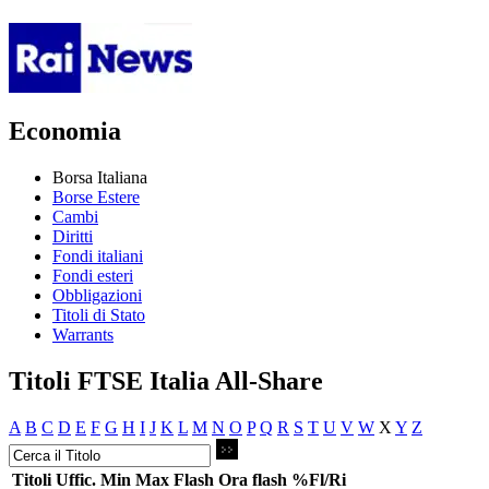
Economia
Borsa Italiana
Borse Estere
Cambi
Diritti
Fondi italiani
Fondi esteri
Obbligazioni
Titoli di Stato
Warrants
Titoli FTSE Italia All-Share
A
B
C
D
E
F
G
H
I
J
K
L
M
N
O
P
Q
R
S
T
U
V
W
X
Y
Z
Titoli
Uffic.
Min
Max
Flash
Ora flash
%Fl/Ri