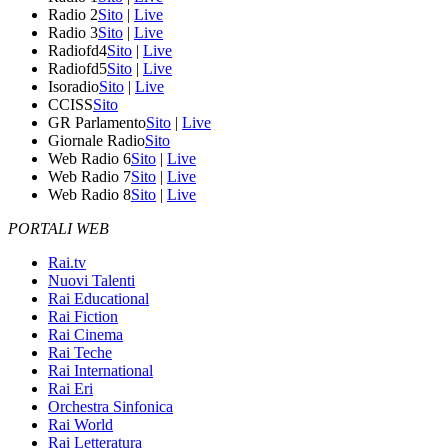
Radio 2
Sito
|
Live
Radio 3
Sito
|
Live
Radiofd4
Sito
|
Live
Radiofd5
Sito
|
Live
Isoradio
Sito
|
Live
CCISS
Sito
GR Parlamento
Sito
|
Live
Giornale Radio
Sito
Web Radio 6
Sito
|
Live
Web Radio 7
Sito
|
Live
Web Radio 8
Sito
|
Live
PORTALI WEB
Rai.tv
Nuovi Talenti
Rai Educational
Rai Fiction
Rai Cinema
Rai Teche
Rai International
Rai Eri
Orchestra Sinfonica
Rai World
Rai Letteratura