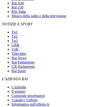
Rai Arte
Rai 150
Prix Italia
Museo della radio e della televisione
NOTIZIE E SPORT
Tg1
Tg2
Tg3
GRR
TgR
Televideo
Rai News
Rai Parlamento
GR Parlamento
Rai Sport
L'AZIENDA RAI
L'azienda
Il gruppo
Corporate governance
I canali e l'offerta
Informativa sull'offerta tv