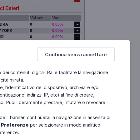
ci Esteri
Valore
Var.
DRA
0
0.00%
 YORK
0
0.00%
IGI
0
0.00%
YO
0
0.00%
Continua senza accettare
e dei contenuti digitali Rai e facilitare la navigazione
cità mirata.
 l'identificativo del dispositivo, archiviare e/o
ticazione, indirizzi IP, etc) al fine di creare,
. Puoi liberamente prestare, rifiutare o revocare il
de il banner, continuerai la navigazione in assenza di
e
Preferenze
per selezionare in modo analitico
referenze.