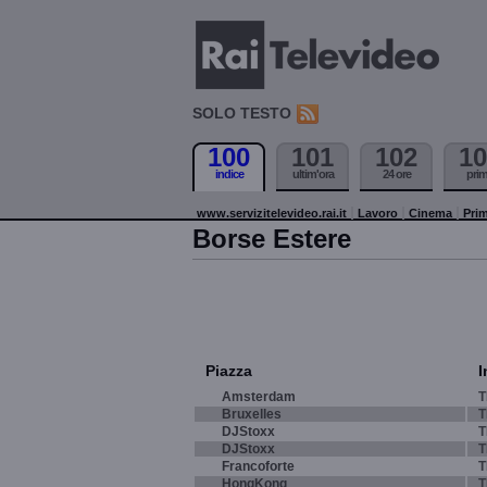
SOLO TESTO
100
101
102
10
indice
ultim'ora
24 ore
pri
www.servizitelevideo.rai.it
Lavoro
Cinema
Prim
Borse Estere
Piazza
I
Amsterdam
T
Bruxelles
T
DJStoxx
T
DJStoxx
T
Francoforte
T
HongKong
T