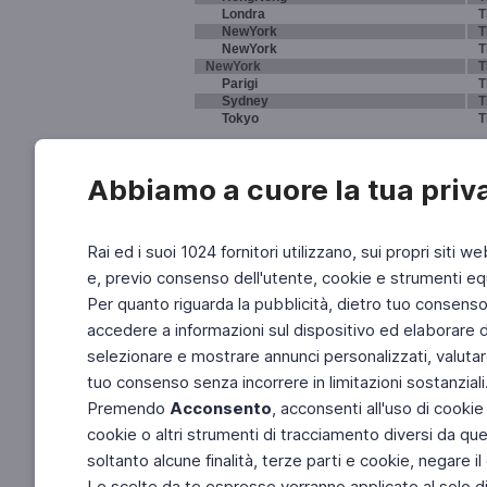
Londra
T
NewYork
T
NewYork
T
NewYork
T
Parigi
T
Sydney
T
Tokyo
T
Abbiamo a cuore la tua priv
Rai ed i suoi 1024 fornitori utilizzano, sui propri siti we
e, previo consenso dell'utente, cookie e strumenti equ
Per quanto riguarda la pubblicità, dietro tuo consenso, 
accedere a informazioni sul dispositivo ed elaborare dati
selezionare e mostrare annunci personalizzati, valutar
tuo consenso senza incorrere in limitazioni sostanziali
Premendo
Acconsento
, acconsenti all'uso di cookie
cookie o altri strumenti di tracciamento diversi da quel
soltanto alcune finalità, terze parti e cookie, negare
Le scelte da te espresse verranno applicate al solo dis