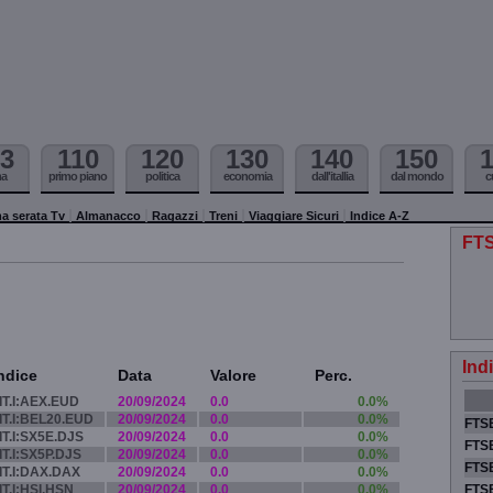
3
110
120
130
140
150
ma
primo piano
politica
economia
dall'itallia
dal mondo
c
a serata Tv
Almanacco
Ragazzi
Treni
Viaggiare Sicuri
Indice A-Z
FTS
Ind
ndice
Data
Valore
Perc.
IT.I:AEX.EUD
20/09/2024
0.0
0.0%
IT.I:BEL20.EUD
20/09/2024
0.0
0.0%
FTSE
IT.I:SX5E.DJS
20/09/2024
0.0
0.0%
FTSE
IT.I:SX5P.DJS
20/09/2024
0.0
0.0%
FTSE
IT.I:DAX.DAX
20/09/2024
0.0
0.0%
IT.I:HSI.HSN
20/09/2024
0.0
0.0%
FTS