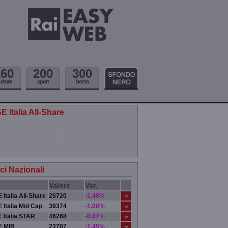
160
200
300
ulture
sport
borsa
E Italia All-Share
ici Nazionali
Valore
Var.
 Italia All-Share
25720
-1.40%
 Italia Mid Cap
39374
-1.08%
 Italia STAR
46268
-0.87%
E MIB
23707
-1.45%