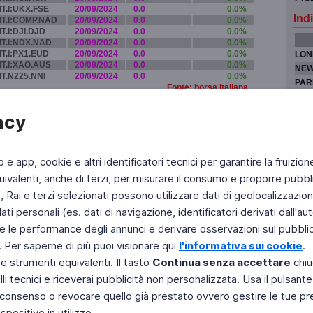
IT.I:UKX.FSE
20/09/2024
0.0
0.0%
Indi
IT.I:COMP.NAD
20/09/2024
0.0
0.0%
IT.I:DJI.DJD
20/09/2024
0.0
0.0%
IT.I:NDX.NAD
20/09/2024
0.0
0.0%
IT.I:PX1.EUD
20/09/2024
0.0
0.0%
LON
IT.I:XAO.AUS
20/09/2024
0.0
0.0%
NEW
IT.N225.NNI
20/09/2024
0.0
0.0%
PAR
Fonte: borsa italiana
TOK
acy
b e app, cookie e altri identificatori tecnici per garantire la fruizion
Fai di Televideo la tua Home Page
Chi Siamo
Scrivici
ivalenti, anche di terzi, per misurare il consumo e proporre pubbli
Rai e terzi selezionati possono utilizzare dati di geolocalizzazione,
Copyright © 2011 Rai - Tutti i diritti riservati
Engineered by RAI - Reti e Piattaforme
 personali (es. dati di navigazione, identificatori derivati dall'auten
e le performance degli annunci e derivare osservazioni sul pubblico
. Per saperne di più puoi visionare qui
l'informativa sui cookie
.
 e strumenti equivalenti. Il tasto
Continua senza accettare
chiu
li tecnici e riceverai pubblicità non personalizzata. Usa il pulsant
 il consenso o revocare quello già prestato ovvero gestire le tue p
positivo in utilizzo.