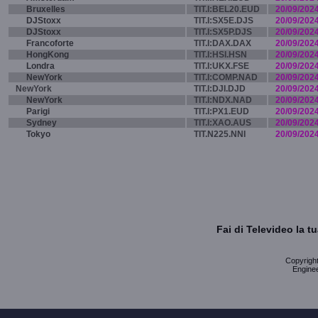
Bruxelles
TIT.I:BEL20.EUD
20/09/202
DJStoxx
TIT.I:SX5E.DJS
20/09/202
DJStoxx
TIT.I:SX5P.DJS
20/09/202
Francoforte
TIT.I:DAX.DAX
20/09/202
HongKong
TIT.I:HSI.HSN
20/09/202
Londra
TIT.I:UKX.FSE
20/09/202
NewYork
TIT.I:COMP.NAD
20/09/202
NewYork
TIT.I:DJI.DJD
20/09/202
NewYork
TIT.I:NDX.NAD
20/09/202
Parigi
TIT.I:PX1.EUD
20/09/202
Sydney
TIT.I:XAO.AUS
20/09/202
Tokyo
TIT.N225.NNI
20/09/202
Fai di Televideo la 
Copyright 
Enginee