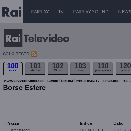
RAIPLAY
TV
RAIPLAY SOUND
NEW
SOLO TESTO
100
101
102
103
110
120
indice
ultim'ora
24 ore
prima
primo piano
politica
www.servizitelevideo.rai.it
Lavoro
Cinema
Prima serata Tv
Almanacco
Raga
Borse Estere
Piazza
Indice
Data
Amsterdam
TIT.I:AEX.EUD
20/09/202