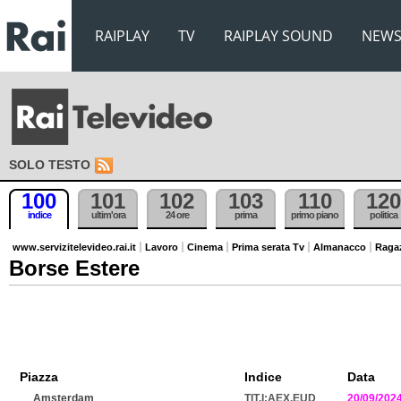
RAIPLAY
TV
RAIPLAY SOUND
NEW
SOLO TESTO
100
101
102
103
110
120
indice
ultim'ora
24 ore
prima
primo piano
politica
www.servizitelevideo.rai.it
Lavoro
Cinema
Prima serata Tv
Almanacco
Raga
Borse Estere
Piazza
Indice
Data
Amsterdam
TIT.I:AEX.EUD
20/09/202