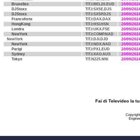
Bruxelles
TIT.I:BEL20.EUD
20/09/202
DJStoxx
TIT.I:SX5E.DJS
20/09/202
DJStoxx
TIT.I:SX5P.DJS
20/09/202
Francoforte
TIT.I:DAX.DAX
20/09/202
HongKong
TIT.I:HSI.HSN
20/09/202
Londra
TIT.I:UKX.FSE
20/09/202
NewYork
TIT.I:COMP.NAD
20/09/202
NewYork
TIT.I:DJI.DJD
20/09/202
NewYork
TIT.I:NDX.NAD
20/09/202
Parigi
TIT.I:PX1.EUD
20/09/202
Sydney
TIT.I:XAO.AUS
20/09/202
Tokyo
TIT.N225.NNI
20/09/202
Fai di Televideo la 
Copyright 
Enginee