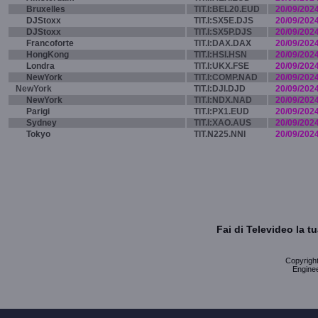
Bruxelles
TIT.I:BEL20.EUD
20/09/202
DJStoxx
TIT.I:SX5E.DJS
20/09/202
DJStoxx
TIT.I:SX5P.DJS
20/09/202
Francoforte
TIT.I:DAX.DAX
20/09/202
HongKong
TIT.I:HSI.HSN
20/09/202
Londra
TIT.I:UKX.FSE
20/09/202
NewYork
TIT.I:COMP.NAD
20/09/202
NewYork
TIT.I:DJI.DJD
20/09/202
NewYork
TIT.I:NDX.NAD
20/09/202
Parigi
TIT.I:PX1.EUD
20/09/202
Sydney
TIT.I:XAO.AUS
20/09/202
Tokyo
TIT.N225.NNI
20/09/202
Fai di Televideo la 
Copyright 
Enginee