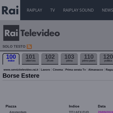
RAIPLAY
TV
RAIPLAY SOUND
NEW
SOLO TESTO
100
101
102
103
110
120
indice
ultim'ora
24 ore
prima
primo piano
politica
www.servizitelevideo.rai.it
Lavoro
Cinema
Prima serata Tv
Almanacco
Raga
Borse Estere
Piazza
Indice
Data
Amsterdam
TIT.I:AEX.EUD
20/09/202