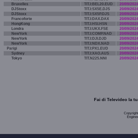
Bruxelles
TIT.I:BEL20.EUD
20/09/202
DJStoxx
TIT.I:SX5E.DJS
20/09/202
DJStoxx
TIT.I:SX5P.DJS
20/09/202
Francoforte
TIT.I:DAX.DAX
20/09/202
HongKong
TIT.I:HSI.HSN
20/09/202
Londra
TIT.I:UKX.FSE
20/09/202
NewYork
TIT.I:COMP.NAD
20/09/202
NewYork
TIT.I:DJI.DJD
20/09/202
NewYork
TIT.I:NDX.NAD
20/09/202
Parigi
TIT.I:PX1.EUD
20/09/202
Sydney
TIT.I:XAO.AUS
20/09/202
Tokyo
TIT.N225.NNI
20/09/202
Fai di Televideo la 
Copyright 
Enginee