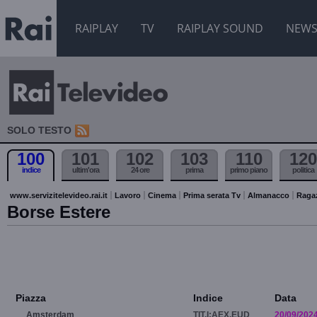
RAIPLAY
TV
RAIPLAY SOUND
NEW
SOLO TESTO
100
101
102
103
110
120
indice
ultim'ora
24 ore
prima
primo piano
politica
www.servizitelevideo.rai.it
Lavoro
Cinema
Prima serata Tv
Almanacco
Raga
Borse Estere
Piazza
Indice
Data
Amsterdam
TIT.I:AEX.EUD
20/09/202