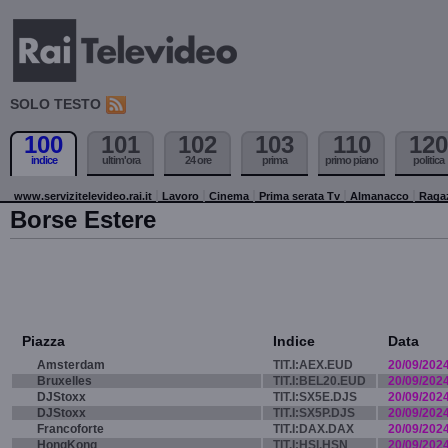
SOLO TESTO
100
101
102
103
110
120
indice
ultim'ora
24 ore
prima
primo piano
politica
www.servizitelevideo.rai.it
Lavoro
Cinema
Prima serata Tv
Almanacco
Raga
Borse Estere
Piazza
Indice
Data
Amsterdam
TIT.I:AEX.EUD
20/09/202
Bruxelles
TIT.I:BEL20.EUD
20/09/202
DJStoxx
TIT.I:SX5E.DJS
20/09/202
DJStoxx
TIT.I:SX5P.DJS
20/09/202
Francoforte
TIT.I:DAX.DAX
20/09/202
HongKong
TIT.I:HSI.HSN
20/09/202