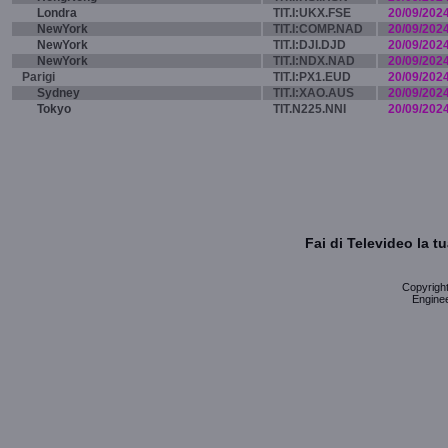
Londra
TIT.I:UKX.FSE
20/09/202
NewYork
TIT.I:COMP.NAD
20/09/202
NewYork
TIT.I:DJI.DJD
20/09/202
NewYork
TIT.I:NDX.NAD
20/09/202
Parigi
TIT.I:PX1.EUD
20/09/202
Sydney
TIT.I:XAO.AUS
20/09/202
Tokyo
TIT.N225.NNI
20/09/202
Fai di Televideo la 
Copyright 
Enginee