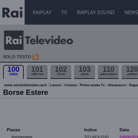
RAIPLAY
TV
RAIPLAY SOUND
NEW
SOLO TESTO
100
101
102
103
110
120
indice
ultim'ora
24 ore
prima
primo piano
politica
www.servizitelevideo.rai.it
Lavoro
Cinema
Prima serata Tv
Almanacco
Raga
Borse Estere
Piazza
Indice
Data
Amsterdam
TIT.I:AEX.EUD
20/09/202