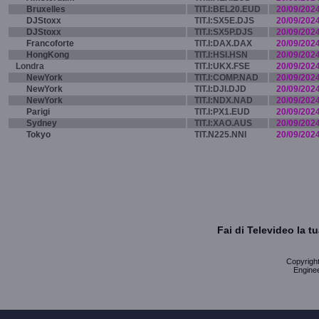
Bruxelles
TIT.I:BEL20.EUD
20/09/202
DJStoxx
TIT.I:SX5E.DJS
20/09/202
DJStoxx
TIT.I:SX5P.DJS
20/09/202
Francoforte
TIT.I:DAX.DAX
20/09/202
HongKong
TIT.I:HSI.HSN
20/09/202
Londra
TIT.I:UKX.FSE
20/09/202
NewYork
TIT.I:COMP.NAD
20/09/202
NewYork
TIT.I:DJI.DJD
20/09/202
NewYork
TIT.I:NDX.NAD
20/09/202
Parigi
TIT.I:PX1.EUD
20/09/202
Sydney
TIT.I:XAO.AUS
20/09/202
Tokyo
TIT.N225.NNI
20/09/202
Fai di Televideo la 
Copyright 
Enginee