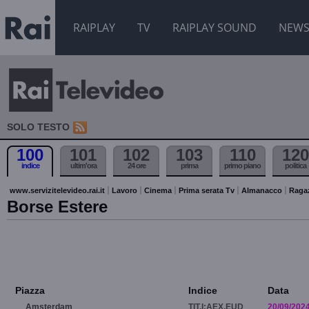
RAIPLAY
TV
RAIPLAY SOUND
NEW
SOLO TESTO
100
101
102
103
110
120
indice
ultim'ora
24 ore
prima
primo piano
politica
www.servizitelevideo.rai.it
Lavoro
Cinema
Prima serata Tv
Almanacco
Raga
Borse Estere
Piazza
Indice
Data
Amsterdam
TIT.I:AEX.EUD
20/09/202