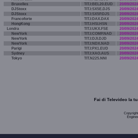
Bruxelles
TIT.I:BEL20.EUD
20/09/202
DJStoxx
TIT.I:SX5E.DJS
20/09/202
DJStoxx
TIT.I:SX5P.DJS
20/09/202
Francoforte
TIT.I:DAX.DAX
20/09/202
HongKong
TIT.I:HSI.HSN
20/09/202
Londra
TIT.I:UKX.FSE
20/09/202
NewYork
TIT.I:COMP.NAD
20/09/202
NewYork
TIT.I:DJI.DJD
20/09/202
NewYork
TIT.I:NDX.NAD
20/09/202
Parigi
TIT.I:PX1.EUD
20/09/202
Sydney
TIT.I:XAO.AUS
20/09/202
Tokyo
TIT.N225.NNI
20/09/202
Fai di Televideo la 
Copyright 
Enginee