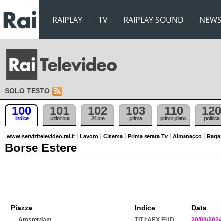
RAIPLAY
TV
RAIPLAY SOUND
NEW
SOLO TESTO
100
101
102
103
110
120
indice
ultim'ora
24 ore
prima
primo piano
politica
www.servizitelevideo.rai.it
Lavoro
Cinema
Prima serata Tv
Almanacco
Raga
Borse Estere
Piazza
Indice
Data
Amsterdam
TIT.I:AEX.EUD
20/09/202