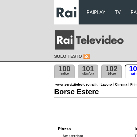
RAIPLAY
TV
RA
SOLO TESTO
100
101
102
10
indice
ultim'ora
24 ore
pri
www.servizitelevideo.rai.it
Lavoro
Cinema
Prim
Borse Estere
Piazza
I
Amsterdam
T