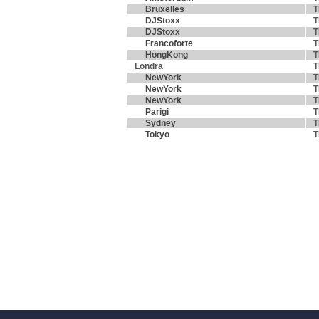
Bruxelles
T
DJStoxx
T
DJStoxx
T
Francoforte
T
HongKong
T
Londra
T
NewYork
T
NewYork
T
NewYork
T
Parigi
T
Sydney
T
Tokyo
T