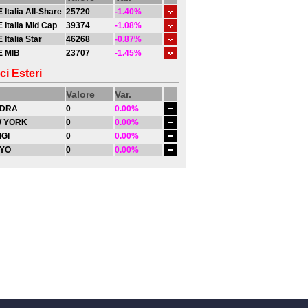
 Italia All-Share
25720
-1.40%
 Italia Mid Cap
39374
-1.08%
 Italia Star
46268
-0.87%
E MIB
23707
-1.45%
ci Esteri
Valore
Var.
DRA
0
0.00%
 YORK
0
0.00%
IGI
0
0.00%
YO
0
0.00%