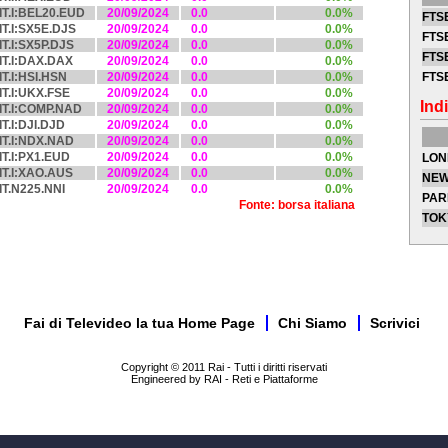
IT.I:BEL20.EUD
20/09/2024
0.0
0.0%
FTSE
IT.I:SX5E.DJS
20/09/2024
0.0
0.0%
FTSE
IT.I:SX5P.DJS
20/09/2024
0.0
0.0%
FTSE
IT.I:DAX.DAX
20/09/2024
0.0
0.0%
IT.I:HSI.HSN
20/09/2024
0.0
0.0%
FTS
IT.I:UKX.FSE
20/09/2024
0.0
0.0%
Indi
IT.I:COMP.NAD
20/09/2024
0.0
0.0%
IT.I:DJI.DJD
20/09/2024
0.0
0.0%
IT.I:NDX.NAD
20/09/2024
0.0
0.0%
IT.I:PX1.EUD
20/09/2024
0.0
0.0%
LON
IT.I:XAO.AUS
20/09/2024
0.0
0.0%
NEW
IT.N225.NNI
20/09/2024
0.0
0.0%
PAR
Fonte: borsa italiana
TOK
Fai di Televideo la tua Home Page
Chi Siamo
Scrivici
Copyright © 2011 Rai - Tutti i diritti riservati
Engineered by RAI - Reti e Piattaforme