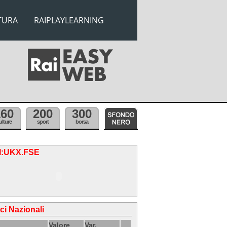
TURA
RAIPLAYLEARNING
160
200
300
ulture
sport
borsa
.I:UKX.FSE
ici Nazionali
Valore
Var.