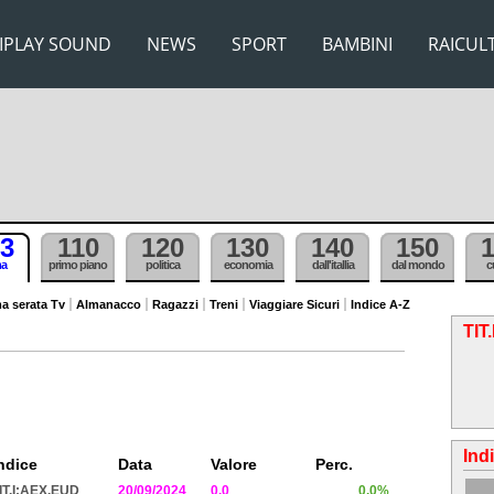
IPLAY SOUND
NEWS
SPORT
BAMBINI
RAICUL
3
110
120
130
140
150
ma
primo piano
politica
economia
dall'itallia
dal mondo
c
a serata Tv
Almanacco
Ragazzi
Treni
Viaggiare Sicuri
Indice A-Z
TIT
Ind
ndice
Data
Valore
Perc.
IT.I:AEX.EUD
20/09/2024
0.0
0.0%