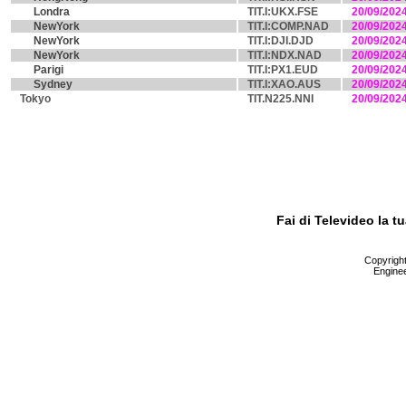
Londra
TIT.I:UKX.FSE
20/09/202
NewYork
TIT.I:COMP.NAD
20/09/202
NewYork
TIT.I:DJI.DJD
20/09/202
NewYork
TIT.I:NDX.NAD
20/09/202
Parigi
TIT.I:PX1.EUD
20/09/202
Sydney
TIT.I:XAO.AUS
20/09/202
Tokyo
TIT.N225.NNI
20/09/202
Fai di Televideo la 
Copyright 
Enginee