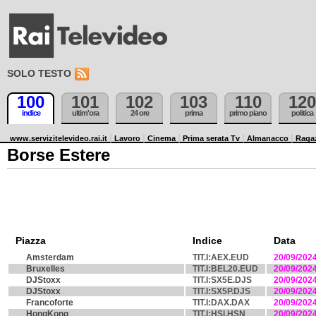
SOLO TESTO
100
101
102
103
110
120
indice
ultim'ora
24 ore
prima
primo piano
politica
www.servizitelevideo.rai.it
Lavoro
Cinema
Prima serata Tv
Almanacco
Raga
Borse Estere
Piazza
Indice
Data
Amsterdam
TIT.I:AEX.EUD
20/09/202
Bruxelles
TIT.I:BEL20.EUD
20/09/202
DJStoxx
TIT.I:SX5E.DJS
20/09/202
DJStoxx
TIT.I:SX5P.DJS
20/09/202
Francoforte
TIT.I:DAX.DAX
20/09/202
HongKong
TIT.I:HSI.HSN
20/09/202