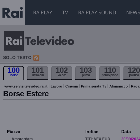
RAIPLAY
TV
RAIPLAY SOUND
NEW
SOLO TESTO
100
101
102
103
110
120
indice
ultim'ora
24 ore
prima
primo piano
politica
www.servizitelevideo.rai.it
Lavoro
Cinema
Prima serata Tv
Almanacco
Raga
Borse Estere
Piazza
Indice
Data
Amsterdam
TIT.I:AEX.EUD
20/09/202