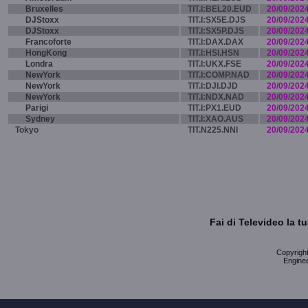
Bruxelles
TIT.I:BEL20.EUD
20/09/202
DJStoxx
TIT.I:SX5E.DJS
20/09/202
DJStoxx
TIT.I:SX5P.DJS
20/09/202
Francoforte
TIT.I:DAX.DAX
20/09/202
HongKong
TIT.I:HSI.HSN
20/09/202
Londra
TIT.I:UKX.FSE
20/09/202
NewYork
TIT.I:COMP.NAD
20/09/202
NewYork
TIT.I:DJI.DJD
20/09/202
NewYork
TIT.I:NDX.NAD
20/09/202
Parigi
TIT.I:PX1.EUD
20/09/202
Sydney
TIT.I:XAO.AUS
20/09/202
Tokyo
TIT.N225.NNI
20/09/202
Fai di Televideo la 
Copyright 
Enginee