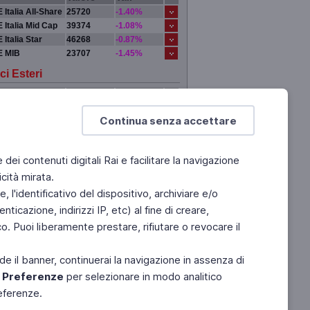
 Italia All-Share
25720
-1.40%
 Italia Mid Cap
39374
-1.08%
 Italia Star
46268
-0.87%
E MIB
23707
-1.45%
ci Esteri
Valore
Var.
DRA
0
0.00%
Continua senza accettare
 YORK
0
0.00%
IGI
0
0.00%
YO
0
0.00%
e dei contenuti digitali Rai e facilitare la navigazione
cità mirata.
 l'identificativo del dispositivo, archiviare e/o
ticazione, indirizzi IP, etc) al fine di creare,
. Puoi liberamente prestare, rifiutare o revocare il
de il banner, continuerai la navigazione in assenza di
e
Preferenze
per selezionare in modo analitico
referenze.