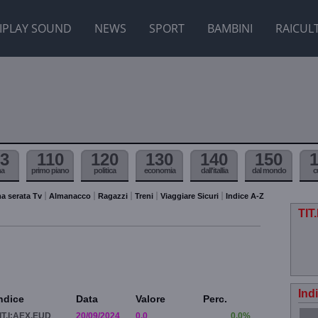
IPLAY SOUND
NEWS
SPORT
BAMBINI
RAICUL
3
110
120
130
140
150
ma
primo piano
politica
economia
dall'itallia
dal mondo
c
a serata Tv
Almanacco
Ragazzi
Treni
Viaggiare Sicuri
Indice A-Z
TIT
Ind
ndice
Data
Valore
Perc.
IT.I:AEX.EUD
20/09/2024
0.0
0.0%