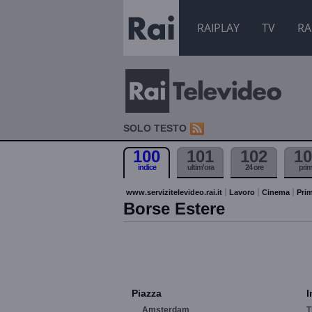
RAIPLAY
TV
RA
SOLO TESTO
100
101
102
10
indice
ultim'ora
24 ore
pri
www.servizitelevideo.rai.it
Lavoro
Cinema
Prim
Borse Estere
Piazza
I
Amsterdam
T