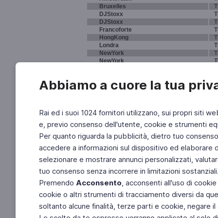
Bruxelles
T
DJStoxx
T
DJStoxx
T
Francoforte
T
HongKong
T
Londra
T
NewYork
T
NewYork
T
NewYork
T
Parigi
T
Abbiamo a cuore la tua priv
Sydney
T
Tokyo
T
Rai ed i suoi 1024 fornitori utilizzano, sui propri siti we
e, previo consenso dell'utente, cookie e strumenti equ
Per quanto riguarda la pubblicità, dietro tuo consenso, 
accedere a informazioni sul dispositivo ed elaborare dati
selezionare e mostrare annunci personalizzati, valutar
tuo consenso senza incorrere in limitazioni sostanziali
Premendo
Acconsento
, acconsenti all'uso di cookie
cookie o altri strumenti di tracciamento diversi da quel
soltanto alcune finalità, terze parti e cookie, negare
Le scelte da te espresse verranno applicate al solo dis