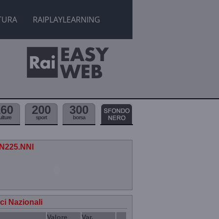
TURA
RAIPLAYLEARNING
160
200
300
ulture
sport
borsa
.N225.NNI
ici Nazionali
Valore
Var.