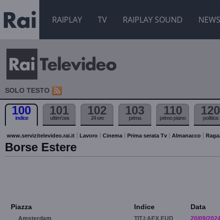
RAIPLAY
TV
RAIPLAY SOUND
NEW
SOLO TESTO
100
101
102
103
110
120
indice
ultim'ora
24 ore
prima
primo piano
politica
www.servizitelevideo.rai.it
Lavoro
Cinema
Prima serata Tv
Almanacco
Raga
Borse Estere
Piazza
Indice
Data
Amsterdam
TIT.I:AEX.EUD
20/09/202