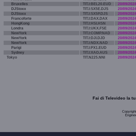
Bruxelles
TIT.I:BEL20.EUD
20/09/202
DJStoxx
TIT.I:SX5E.DJS
20/09/202
DJStoxx
TIT.I:SX5P.DJS
20/09/202
Francoforte
TIT.I:DAX.DAX
20/09/202
HongKong
TIT.I:HSI.HSN
20/09/202
Londra
TIT.I:UKX.FSE
20/09/202
NewYork
TIT.I:COMP.NAD
20/09/202
NewYork
TIT.I:DJI.DJD
20/09/202
NewYork
TIT.I:NDX.NAD
20/09/202
Parigi
TIT.I:PX1.EUD
20/09/202
Sydney
TIT.I:XAO.AUS
20/09/202
Tokyo
TIT.N225.NNI
20/09/202
Fai di Televideo la 
Copyright 
Enginee