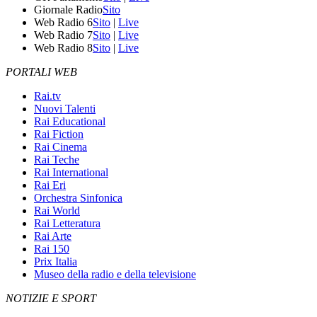
Giornale Radio
Sito
Web Radio 6
Sito
|
Live
Web Radio 7
Sito
|
Live
Web Radio 8
Sito
|
Live
PORTALI WEB
Rai.tv
Nuovi Talenti
Rai Educational
Rai Fiction
Rai Cinema
Rai Teche
Rai International
Rai Eri
Orchestra Sinfonica
Rai World
Rai Letteratura
Rai Arte
Rai 150
Prix Italia
Museo della radio e della televisione
NOTIZIE E SPORT