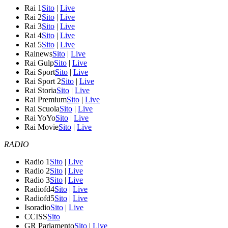
Rai 1
Sito
|
Live
Rai 2
Sito
|
Live
Rai 3
Sito
|
Live
Rai 4
Sito
|
Live
Rai 5
Sito
|
Live
Rainews
Sito
|
Live
Rai Gulp
Sito
|
Live
Rai Sport
Sito
|
Live
Rai Sport 2
Sito
|
Live
Rai Storia
Sito
|
Live
Rai Premium
Sito
|
Live
Rai Scuola
Sito
|
Live
Rai YoYo
Sito
|
Live
Rai Movie
Sito
|
Live
RADIO
Radio 1
Sito
|
Live
Radio 2
Sito
|
Live
Radio 3
Sito
|
Live
Radiofd4
Sito
|
Live
Radiofd5
Sito
|
Live
Isoradio
Sito
|
Live
CCISS
Sito
GR Parlamento
Sito
|
Live