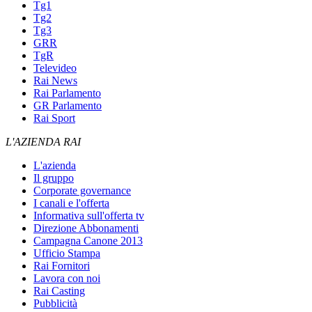
Tg1
Tg2
Tg3
GRR
TgR
Televideo
Rai News
Rai Parlamento
GR Parlamento
Rai Sport
L'AZIENDA RAI
L'azienda
Il gruppo
Corporate governance
I canali e l'offerta
Informativa sull'offerta tv
Direzione Abbonamenti
Campagna Canone 2013
Ufficio Stampa
Rai Fornitori
Lavora con noi
Rai Casting
Pubblicità