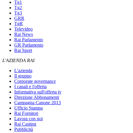
Tg1
Tg2
Tg3
GRR
TgR
Televideo
Rai News
Rai Parlamento
GR Parlamento
Rai Sport
L'AZIENDA RAI
L'azienda
Il gruppo
Corporate governance
I canali e l'offerta
Informativa sull'offerta tv
Direzione Abbonamenti
Campagna Canone 2013
Ufficio Stampa
Rai Fornitori
Lavora con noi
Rai Casting
Pubblicità