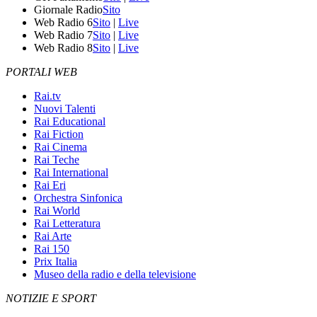
Giornale Radio
Sito
Web Radio 6
Sito
|
Live
Web Radio 7
Sito
|
Live
Web Radio 8
Sito
|
Live
PORTALI WEB
Rai.tv
Nuovi Talenti
Rai Educational
Rai Fiction
Rai Cinema
Rai Teche
Rai International
Rai Eri
Orchestra Sinfonica
Rai World
Rai Letteratura
Rai Arte
Rai 150
Prix Italia
Museo della radio e della televisione
NOTIZIE E SPORT