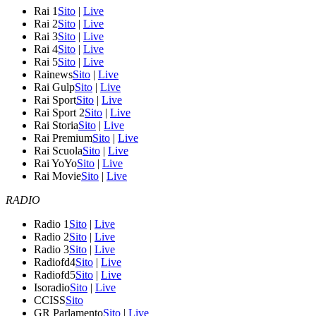
Rai 1
Sito
|
Live
Rai 2
Sito
|
Live
Rai 3
Sito
|
Live
Rai 4
Sito
|
Live
Rai 5
Sito
|
Live
Rainews
Sito
|
Live
Rai Gulp
Sito
|
Live
Rai Sport
Sito
|
Live
Rai Sport 2
Sito
|
Live
Rai Storia
Sito
|
Live
Rai Premium
Sito
|
Live
Rai Scuola
Sito
|
Live
Rai YoYo
Sito
|
Live
Rai Movie
Sito
|
Live
RADIO
Radio 1
Sito
|
Live
Radio 2
Sito
|
Live
Radio 3
Sito
|
Live
Radiofd4
Sito
|
Live
Radiofd5
Sito
|
Live
Isoradio
Sito
|
Live
CCISS
Sito
GR Parlamento
Sito
|
Live