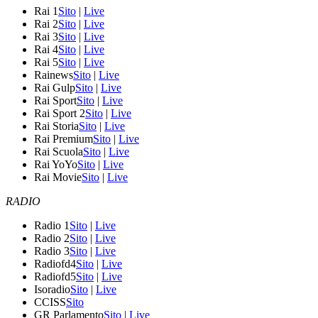
Rai 1
Sito
|
Live
Rai 2
Sito
|
Live
Rai 3
Sito
|
Live
Rai 4
Sito
|
Live
Rai 5
Sito
|
Live
Rainews
Sito
|
Live
Rai Gulp
Sito
|
Live
Rai Sport
Sito
|
Live
Rai Sport 2
Sito
|
Live
Rai Storia
Sito
|
Live
Rai Premium
Sito
|
Live
Rai Scuola
Sito
|
Live
Rai YoYo
Sito
|
Live
Rai Movie
Sito
|
Live
RADIO
Radio 1
Sito
|
Live
Radio 2
Sito
|
Live
Radio 3
Sito
|
Live
Radiofd4
Sito
|
Live
Radiofd5
Sito
|
Live
Isoradio
Sito
|
Live
CCISS
Sito
GR Parlamento
Sito
|
Live