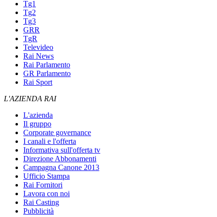
Tg1
Tg2
Tg3
GRR
TgR
Televideo
Rai News
Rai Parlamento
GR Parlamento
Rai Sport
L'AZIENDA RAI
L'azienda
Il gruppo
Corporate governance
I canali e l'offerta
Informativa sull'offerta tv
Direzione Abbonamenti
Campagna Canone 2013
Ufficio Stampa
Rai Fornitori
Lavora con noi
Rai Casting
Pubblicità