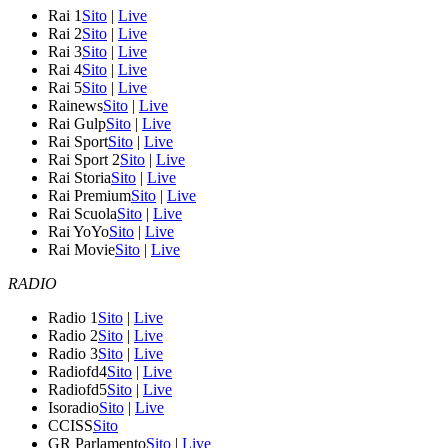
Rai 1
Sito
|
Live
Rai 2
Sito
|
Live
Rai 3
Sito
|
Live
Rai 4
Sito
|
Live
Rai 5
Sito
|
Live
Rainews
Sito
|
Live
Rai Gulp
Sito
|
Live
Rai Sport
Sito
|
Live
Rai Sport 2
Sito
|
Live
Rai Storia
Sito
|
Live
Rai Premium
Sito
|
Live
Rai Scuola
Sito
|
Live
Rai YoYo
Sito
|
Live
Rai Movie
Sito
|
Live
RADIO
Radio 1
Sito
|
Live
Radio 2
Sito
|
Live
Radio 3
Sito
|
Live
Radiofd4
Sito
|
Live
Radiofd5
Sito
|
Live
Isoradio
Sito
|
Live
CCISS
Sito
GR Parlamento
Sito
|
Live