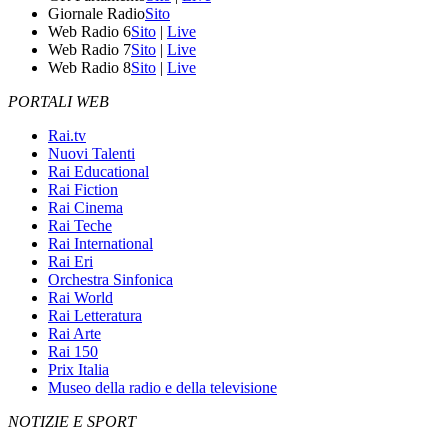
Giornale Radio
Sito
Web Radio 6
Sito
|
Live
Web Radio 7
Sito
|
Live
Web Radio 8
Sito
|
Live
PORTALI WEB
Rai.tv
Nuovi Talenti
Rai Educational
Rai Fiction
Rai Cinema
Rai Teche
Rai International
Rai Eri
Orchestra Sinfonica
Rai World
Rai Letteratura
Rai Arte
Rai 150
Prix Italia
Museo della radio e della televisione
NOTIZIE E SPORT