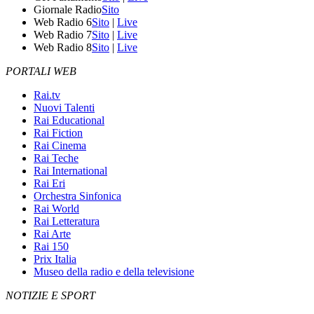
Giornale Radio
Sito
Web Radio 6
Sito
|
Live
Web Radio 7
Sito
|
Live
Web Radio 8
Sito
|
Live
PORTALI WEB
Rai.tv
Nuovi Talenti
Rai Educational
Rai Fiction
Rai Cinema
Rai Teche
Rai International
Rai Eri
Orchestra Sinfonica
Rai World
Rai Letteratura
Rai Arte
Rai 150
Prix Italia
Museo della radio e della televisione
NOTIZIE E SPORT