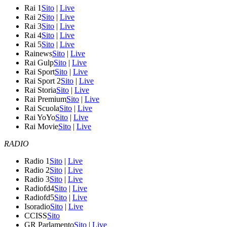
Rai 1
Sito
|
Live
Rai 2
Sito
|
Live
Rai 3
Sito
|
Live
Rai 4
Sito
|
Live
Rai 5
Sito
|
Live
Rainews
Sito
|
Live
Rai Gulp
Sito
|
Live
Rai Sport
Sito
|
Live
Rai Sport 2
Sito
|
Live
Rai Storia
Sito
|
Live
Rai Premium
Sito
|
Live
Rai Scuola
Sito
|
Live
Rai YoYo
Sito
|
Live
Rai Movie
Sito
|
Live
RADIO
Radio 1
Sito
|
Live
Radio 2
Sito
|
Live
Radio 3
Sito
|
Live
Radiofd4
Sito
|
Live
Radiofd5
Sito
|
Live
Isoradio
Sito
|
Live
CCISS
Sito
GR Parlamento
Sito
|
Live