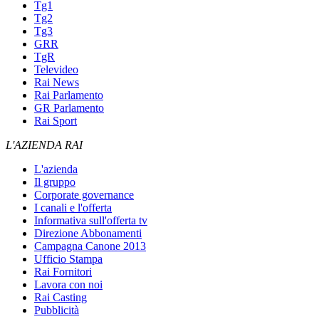
Tg1
Tg2
Tg3
GRR
TgR
Televideo
Rai News
Rai Parlamento
GR Parlamento
Rai Sport
L'AZIENDA RAI
L'azienda
Il gruppo
Corporate governance
I canali e l'offerta
Informativa sull'offerta tv
Direzione Abbonamenti
Campagna Canone 2013
Ufficio Stampa
Rai Fornitori
Lavora con noi
Rai Casting
Pubblicità