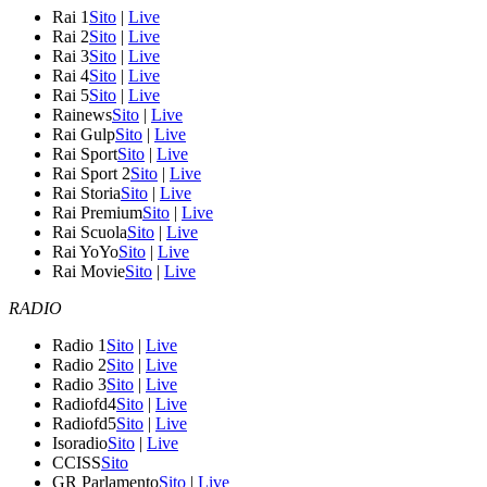
Rai 1
Sito
|
Live
Rai 2
Sito
|
Live
Rai 3
Sito
|
Live
Rai 4
Sito
|
Live
Rai 5
Sito
|
Live
Rainews
Sito
|
Live
Rai Gulp
Sito
|
Live
Rai Sport
Sito
|
Live
Rai Sport 2
Sito
|
Live
Rai Storia
Sito
|
Live
Rai Premium
Sito
|
Live
Rai Scuola
Sito
|
Live
Rai YoYo
Sito
|
Live
Rai Movie
Sito
|
Live
RADIO
Radio 1
Sito
|
Live
Radio 2
Sito
|
Live
Radio 3
Sito
|
Live
Radiofd4
Sito
|
Live
Radiofd5
Sito
|
Live
Isoradio
Sito
|
Live
CCISS
Sito
GR Parlamento
Sito
|
Live