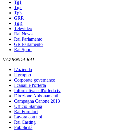
Tg1
Tg2
Tg3
GRR
TgR
Televideo
Rai News
Rai Parlamento
GR Parlamento
Rai Sport
L'AZIENDA RAI
L'azienda
Il gruppo
Corporate governance
I canali e l'offerta
Informativa sull'offerta tv
Direzione Abbonamenti
Campagna Canone 2013
Ufficio Stampa
Rai Fornitori
Lavora con noi
Rai Casting
Pubblicità