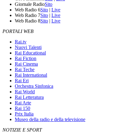
Giornale Radio
Sito
Web Radio 6
Sito
|
Live
Web Radio 7
Sito
|
Live
Web Radio 8
Sito
|
Live
PORTALI WEB
Rai.tv
Nuovi Talenti
Rai Educational
Rai Fiction
Rai Cinema
Rai Teche
Rai International
Rai Eri
Orchestra Sinfonica
Rai World
Rai Letteratura
Rai Arte
Rai 150
Prix Italia
Museo della radio e della televisione
NOTIZIE E SPORT