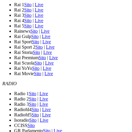
Rai 1
Sito
|
Live
Rai 2
Sito
|
Live
Rai 3
Sito
|
Live
Rai 4
Sito
|
Live
Rai 5
Sito
|
Live
Rainews
Sito
|
Live
Rai Gulp
Sito
|
Live
Rai Sport
Sito
|
Live
Rai Sport 2
Sito
|
Live
Rai Storia
Sito
|
Live
Rai Premium
Sito
|
Live
Rai Scuola
Sito
|
Live
Rai YoYo
Sito
|
Live
Rai Movie
Sito
|
Live
RADIO
Radio 1
Sito
|
Live
Radio 2
Sito
|
Live
Radio 3
Sito
|
Live
Radiofd4
Sito
|
Live
Radiofd5
Sito
|
Live
Isoradio
Sito
|
Live
CCISS
Sito
GR Parlamento
Sito
|
Live