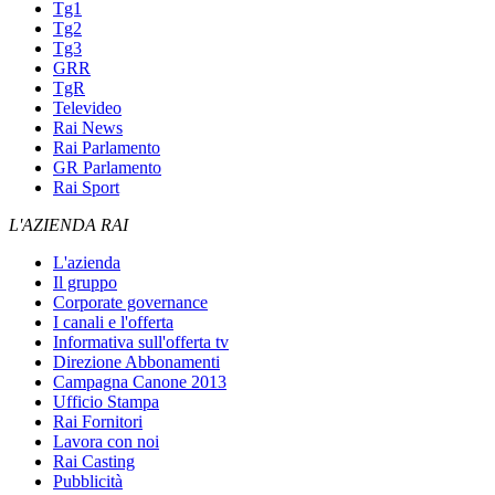
Tg1
Tg2
Tg3
GRR
TgR
Televideo
Rai News
Rai Parlamento
GR Parlamento
Rai Sport
L'AZIENDA RAI
L'azienda
Il gruppo
Corporate governance
I canali e l'offerta
Informativa sull'offerta tv
Direzione Abbonamenti
Campagna Canone 2013
Ufficio Stampa
Rai Fornitori
Lavora con noi
Rai Casting
Pubblicità