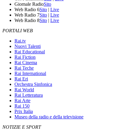
Giornale Radio
Sito
Web Radio 6
Sito
|
Live
Web Radio 7
Sito
|
Live
Web Radio 8
Sito
|
Live
PORTALI WEB
Rai.tv
Nuovi Talenti
Rai Educational
Rai Fiction
Rai Cinema
Rai Teche
Rai International
Rai Eri
Orchestra Sinfonica
Rai World
Rai Letteratura
Rai Arte
Rai 150
Prix Italia
Museo della radio e della televisione
NOTIZIE E SPORT