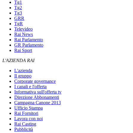
Tg1
Tg2
Tg3
GRR
TgR
Televideo
Rai News
Rai Parlamento
GR Parlamento
Rai Sport
L'AZIENDA RAI
L'azienda
Il gruppo
Corporate governance
I canali e l'offerta
Informativa sull'offerta tv
Direzione Abbonamenti
Campagna Canone 2013
Ufficio Stampa
Rai Fornitori
Lavora con noi
Rai Casting
Pubblicità