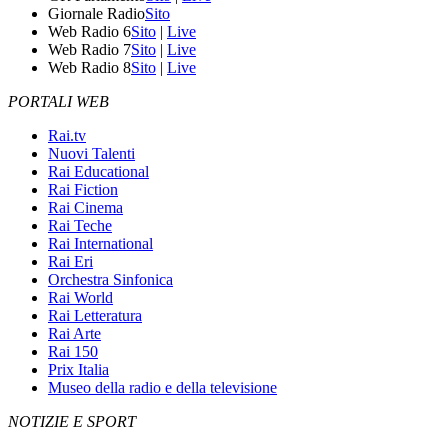
Giornale Radio
Sito
Web Radio 6
Sito
|
Live
Web Radio 7
Sito
|
Live
Web Radio 8
Sito
|
Live
PORTALI WEB
Rai.tv
Nuovi Talenti
Rai Educational
Rai Fiction
Rai Cinema
Rai Teche
Rai International
Rai Eri
Orchestra Sinfonica
Rai World
Rai Letteratura
Rai Arte
Rai 150
Prix Italia
Museo della radio e della televisione
NOTIZIE E SPORT