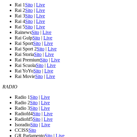
Rai 1
Sito
|
Live
Rai 2
Sito
|
Live
Rai 3
Sito
|
Live
Rai 4
Sito
|
Live
Rai 5
Sito
|
Live
Rainews
Sito
|
Live
Rai Gulp
Sito
|
Live
Rai Sport
Sito
|
Live
Rai Sport 2
Sito
|
Live
Rai Storia
Sito
|
Live
Rai Premium
Sito
|
Live
Rai Scuola
Sito
|
Live
Rai YoYo
Sito
|
Live
Rai Movie
Sito
|
Live
RADIO
Radio 1
Sito
|
Live
Radio 2
Sito
|
Live
Radio 3
Sito
|
Live
Radiofd4
Sito
|
Live
Radiofd5
Sito
|
Live
Isoradio
Sito
|
Live
CCISS
Sito
GR Parlamento
Sito
|
Live