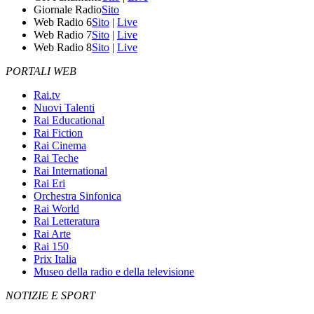
Giornale Radio
Sito
Web Radio 6
Sito
|
Live
Web Radio 7
Sito
|
Live
Web Radio 8
Sito
|
Live
PORTALI WEB
Rai.tv
Nuovi Talenti
Rai Educational
Rai Fiction
Rai Cinema
Rai Teche
Rai International
Rai Eri
Orchestra Sinfonica
Rai World
Rai Letteratura
Rai Arte
Rai 150
Prix Italia
Museo della radio e della televisione
NOTIZIE E SPORT