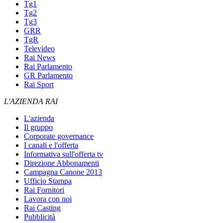
Tg1
Tg2
Tg3
GRR
TgR
Televideo
Rai News
Rai Parlamento
GR Parlamento
Rai Sport
L'AZIENDA RAI
L'azienda
Il gruppo
Corporate governance
I canali e l'offerta
Informativa sull'offerta tv
Direzione Abbonamenti
Campagna Canone 2013
Ufficio Stampa
Rai Fornitori
Lavora con noi
Rai Casting
Pubblicità