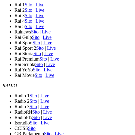
Rai 1
Sito
|
Live
Rai 2
Sito
|
Live
Rai 3
Sito
|
Live
Rai 4
Sito
|
Live
Rai 5
Sito
|
Live
Rainews
Sito
|
Live
Rai Gulp
Sito
|
Live
Rai Sport
Sito
|
Live
Rai Sport 2
Sito
|
Live
Rai Storia
Sito
|
Live
Rai Premium
Sito
|
Live
Rai Scuola
Sito
|
Live
Rai YoYo
Sito
|
Live
Rai Movie
Sito
|
Live
RADIO
Radio 1
Sito
|
Live
Radio 2
Sito
|
Live
Radio 3
Sito
|
Live
Radiofd4
Sito
|
Live
Radiofd5
Sito
|
Live
Isoradio
Sito
|
Live
CCISS
Sito
GR Parlamento
Sito
|
Live