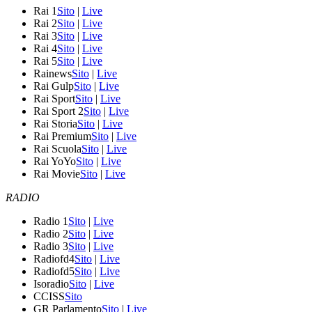
Rai 1
Sito
|
Live
Rai 2
Sito
|
Live
Rai 3
Sito
|
Live
Rai 4
Sito
|
Live
Rai 5
Sito
|
Live
Rainews
Sito
|
Live
Rai Gulp
Sito
|
Live
Rai Sport
Sito
|
Live
Rai Sport 2
Sito
|
Live
Rai Storia
Sito
|
Live
Rai Premium
Sito
|
Live
Rai Scuola
Sito
|
Live
Rai YoYo
Sito
|
Live
Rai Movie
Sito
|
Live
RADIO
Radio 1
Sito
|
Live
Radio 2
Sito
|
Live
Radio 3
Sito
|
Live
Radiofd4
Sito
|
Live
Radiofd5
Sito
|
Live
Isoradio
Sito
|
Live
CCISS
Sito
GR Parlamento
Sito
|
Live