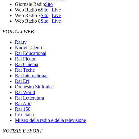
Giornale Radio
Sito
Web Radio 6
Sito
|
Live
Web Radio 7
Sito
|
Live
Web Radio 8
Sito
|
Live
PORTALI WEB
Rai.tv
Nuovi Talenti
Rai Educational
Rai Fiction
Rai Cinema
Rai Teche
Rai International
Rai Eri
Orchestra Sinfonica
Rai World
Rai Letteratura
Rai Arte
Rai 150
Prix Italia
Museo della radio e della televisione
NOTIZIE E SPORT