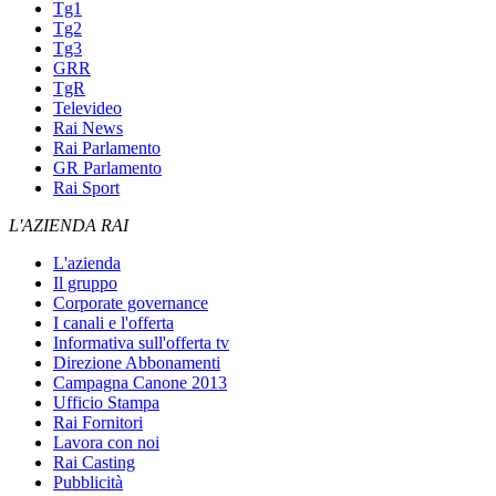
Tg1
Tg2
Tg3
GRR
TgR
Televideo
Rai News
Rai Parlamento
GR Parlamento
Rai Sport
L'AZIENDA RAI
L'azienda
Il gruppo
Corporate governance
I canali e l'offerta
Informativa sull'offerta tv
Direzione Abbonamenti
Campagna Canone 2013
Ufficio Stampa
Rai Fornitori
Lavora con noi
Rai Casting
Pubblicità