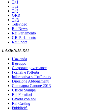
Tg1
Tg2
Tg3
GRR
TgR
Televideo
Rai News
Rai Parlamento
GR Parlamento
Rai Sport
L'AZIENDA RAI
L'azienda
Il gruppo
Corporate governance
I canali e l'offerta
Informativa sull'offerta tv
Direzione Abbonamenti
Campagna Canone 2013
Ufficio Stampa
Rai Fornitori
Lavora con noi
Rai Casting
Pubblicità