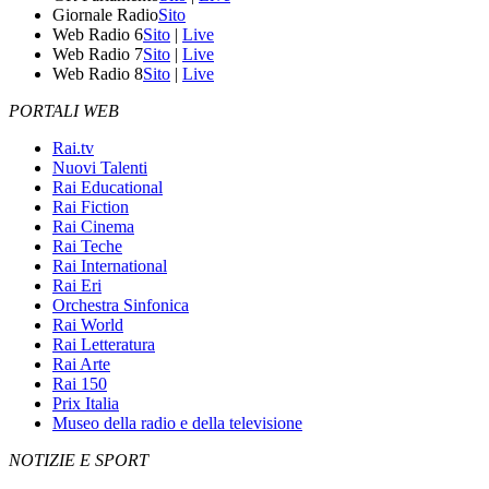
Giornale Radio
Sito
Web Radio 6
Sito
|
Live
Web Radio 7
Sito
|
Live
Web Radio 8
Sito
|
Live
PORTALI WEB
Rai.tv
Nuovi Talenti
Rai Educational
Rai Fiction
Rai Cinema
Rai Teche
Rai International
Rai Eri
Orchestra Sinfonica
Rai World
Rai Letteratura
Rai Arte
Rai 150
Prix Italia
Museo della radio e della televisione
NOTIZIE E SPORT