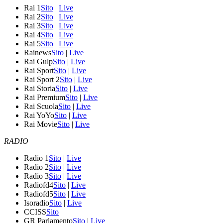
Rai 1
Sito
|
Live
Rai 2
Sito
|
Live
Rai 3
Sito
|
Live
Rai 4
Sito
|
Live
Rai 5
Sito
|
Live
Rainews
Sito
|
Live
Rai Gulp
Sito
|
Live
Rai Sport
Sito
|
Live
Rai Sport 2
Sito
|
Live
Rai Storia
Sito
|
Live
Rai Premium
Sito
|
Live
Rai Scuola
Sito
|
Live
Rai YoYo
Sito
|
Live
Rai Movie
Sito
|
Live
RADIO
Radio 1
Sito
|
Live
Radio 2
Sito
|
Live
Radio 3
Sito
|
Live
Radiofd4
Sito
|
Live
Radiofd5
Sito
|
Live
Isoradio
Sito
|
Live
CCISS
Sito
GR Parlamento
Sito
|
Live