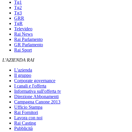
Tg1
Tg2
Tg3
GRR
TgR
Televideo
Rai News
Rai Parlamento
GR Parlamento
Rai Sport
L'AZIENDA RAI
L'azienda
Il gruppo
Corporate governance
I canali e l'offerta
Informativa sull'offerta tv
Direzione Abbonamenti
Campagna Canone 2013
Ufficio Stampa
Rai Fornitori
Lavora con noi
Rai Casting
Pubblicità