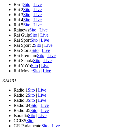
Rai 1
Sito
|
Live
Rai 2
Sito
|
Live
Rai 3
Sito
|
Live
Rai 4
Sito
|
Live
Rai 5
Sito
|
Live
Rainews
Sito
|
Live
Rai Gulp
Sito
|
Live
Rai Sport
Sito
|
Live
Rai Sport 2
Sito
|
Live
Rai Storia
Sito
|
Live
Rai Premium
Sito
|
Live
Rai Scuola
Sito
|
Live
Rai YoYo
Sito
|
Live
Rai Movie
Sito
|
Live
RADIO
Radio 1
Sito
|
Live
Radio 2
Sito
|
Live
Radio 3
Sito
|
Live
Radiofd4
Sito
|
Live
Radiofd5
Sito
|
Live
Isoradio
Sito
|
Live
CCISS
Sito
GR Parlamento
Sito
|
Live