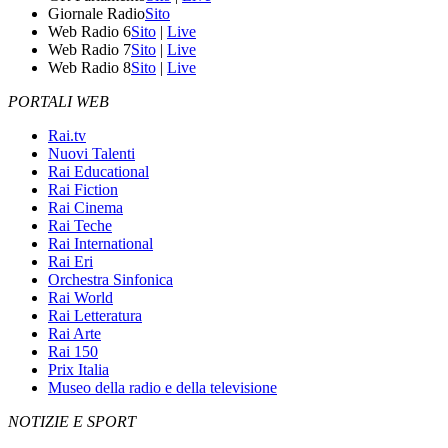
Giornale Radio
Sito
Web Radio 6
Sito
|
Live
Web Radio 7
Sito
|
Live
Web Radio 8
Sito
|
Live
PORTALI WEB
Rai.tv
Nuovi Talenti
Rai Educational
Rai Fiction
Rai Cinema
Rai Teche
Rai International
Rai Eri
Orchestra Sinfonica
Rai World
Rai Letteratura
Rai Arte
Rai 150
Prix Italia
Museo della radio e della televisione
NOTIZIE E SPORT