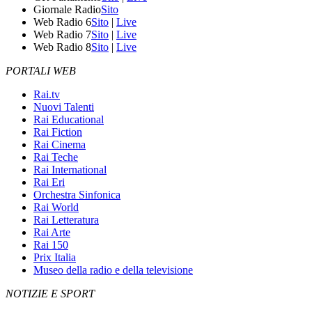
Giornale Radio
Sito
Web Radio 6
Sito
|
Live
Web Radio 7
Sito
|
Live
Web Radio 8
Sito
|
Live
PORTALI WEB
Rai.tv
Nuovi Talenti
Rai Educational
Rai Fiction
Rai Cinema
Rai Teche
Rai International
Rai Eri
Orchestra Sinfonica
Rai World
Rai Letteratura
Rai Arte
Rai 150
Prix Italia
Museo della radio e della televisione
NOTIZIE E SPORT