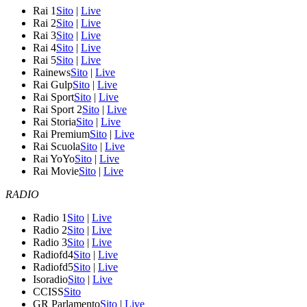
Rai 1
Sito
|
Live
Rai 2
Sito
|
Live
Rai 3
Sito
|
Live
Rai 4
Sito
|
Live
Rai 5
Sito
|
Live
Rainews
Sito
|
Live
Rai Gulp
Sito
|
Live
Rai Sport
Sito
|
Live
Rai Sport 2
Sito
|
Live
Rai Storia
Sito
|
Live
Rai Premium
Sito
|
Live
Rai Scuola
Sito
|
Live
Rai YoYo
Sito
|
Live
Rai Movie
Sito
|
Live
RADIO
Radio 1
Sito
|
Live
Radio 2
Sito
|
Live
Radio 3
Sito
|
Live
Radiofd4
Sito
|
Live
Radiofd5
Sito
|
Live
Isoradio
Sito
|
Live
CCISS
Sito
GR Parlamento
Sito
|
Live