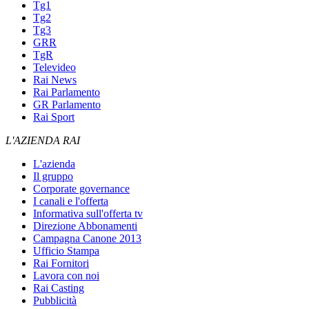
Tg1
Tg2
Tg3
GRR
TgR
Televideo
Rai News
Rai Parlamento
GR Parlamento
Rai Sport
L'AZIENDA RAI
L'azienda
Il gruppo
Corporate governance
I canali e l'offerta
Informativa sull'offerta tv
Direzione Abbonamenti
Campagna Canone 2013
Ufficio Stampa
Rai Fornitori
Lavora con noi
Rai Casting
Pubblicità