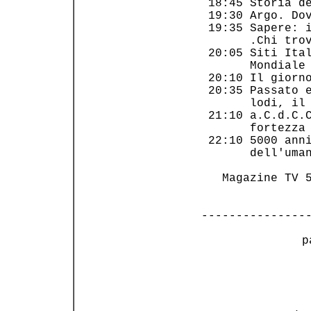
 18:45 Storia de
 19:30 Argo. Dov
 19:35 Sapere: i
       .Chi trov
 20:05 Siti Ital
       Mondiale 
 20:10 Il giorno
 20:35 Passato e
       lodi, il 
 21:10 a.C.d.C.C
       fortezza 
 22:10 5000 anni
       dell'uman
   Magazine TV 5
---------------
 p
                
                