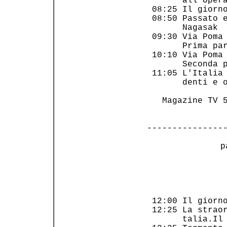
       all'Opera
 08:25 Il giorno
 08:50 Passato e
       Nagasak  
 09:30 Via Poma 
       Prima par
 10:10 Via Poma 
       Seconda p
 11:05 L'Italia 
       denti e o
   Magazine TV 5
---------------
 p
                
                
 12:00 Il giorno
 12:25 La straor
       talia.Il 