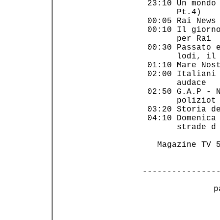
 23:10 Un mondo 
       Pt.4)    
 00:05 Rai News 
 00:10 Il giorno
       per Rai  
 00:30 Passato e
       lodi, il 
 01:10 Mare Nost
 02:00 Italiani 
       audace   
 02:50 G.A.P - N
       poliziot 
 03:20 Storia de
 04:10 Domenica 
       strade d 
   Magazine TV 5
---------------
 p
                