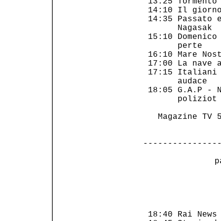
 13:25 Tormento 
 14:10 Il giorno
 14:35 Passato e
       Nagasak  
 15:10 Domenico 
       perte    
 16:10 Mare Nost
 17:00 La nave a
 17:15 Italiani 
       audace   
 18:05 G.A.P - N
       poliziot 
   Magazine TV 5
---------------
 p
                
                
 18:40 Rai News 