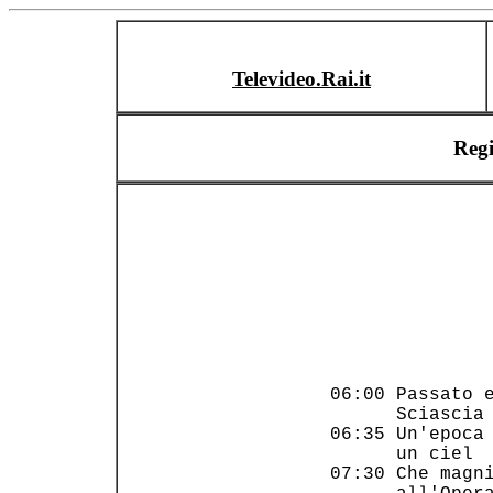
Televideo.Rai.it
Reg
                
                
 06:00 Passato e
       Sciascia 
 06:35 Un'epoca 
       un ciel  
 07:30 Che magni