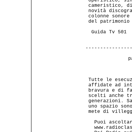
 operistico, sin
 cameristico, di
 novità discogra
 colonne sonore 
 del patrimonio 
  Guida Tv 501  
---------------
 p
                
 Tutte le esecuz
 affidate ad int
 bravura e di fa
 scelti anche tr
 generazioni. Sa
 uno spazio sono
 mete di villegg
   Puoi ascoltar
   www.radioclas