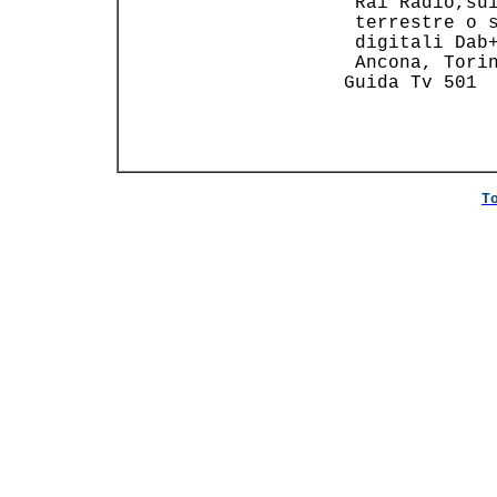
   Rai Radio,sui
   terrestre o s
   digitali Dab+
   Ancona, Torin
  Guida Tv 501  
T