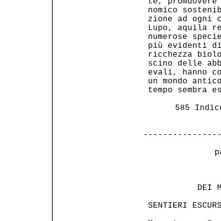
 te, promuovere 
 nomico sostenib
 zione ad ogni c
 Lupo, aquila re
 numerose specie
 più evidenti di
 ricchezza biolo
 scino delle abb
 evali, hanno co
 un mondo antico
 tempo sembra es
 585 Indic
---------------
 p
                
           DEI M
 SENTIERI ESCURS