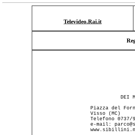
Televideo.Rai.it
Reg
                
           DEI M
 Piazza del Forn
 Visso (MC)     
 Telefono 0737/9
 e-mail: parco@s
 www.sibillini.n