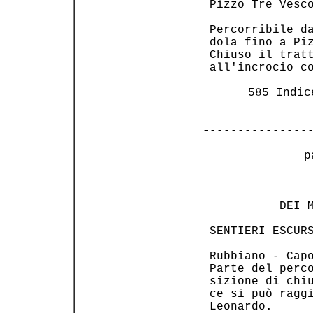
 Pizzo Tre Vesco
 Percorribile da
 dola fino a Piz
 Chiuso il tratt
 all'incrocio co
 585 Indic
---------------
 p
                
           DEI M
 SENTIERI ESCURS
 Rubbiano - Capo
 Parte del perco
 sizione di chiu
 ce si può raggi
 Leonardo.      