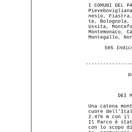
 I COMUNI DEL PA
 Pievebovigliana
 nesio, Fiastra,
 te, Bolognola, 
 Ussita, Montefo
 Montemonaco, Ca
 Montegallo, Nor
 585 Indic
---------------
 p
                
           DEI M
 Una catena mont
 cuore dell'Ital
 2.476 m con il 
 Il Parco è stat
 con lo scopo di