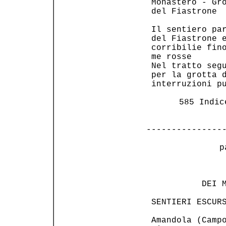
 Monastero - Gro
 del Fiastrone  
 Il sentiero par
 del Fiastrone e
 corribilie fino
 me rosse       
 Nel tratto segu
 per la grotta d
 interruzioni pu
 585 Indic
---------------
 p
                
           DEI M
 SENTIERI ESCURS
 Amandola (Campo