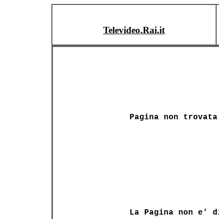
Televideo.Rai.it
Pagina non trovata
La Pagina non e' d