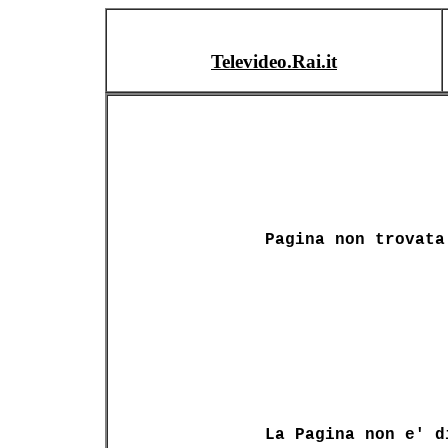
Televideo.Rai.it
Pagina non trovata
La Pagina non e' d