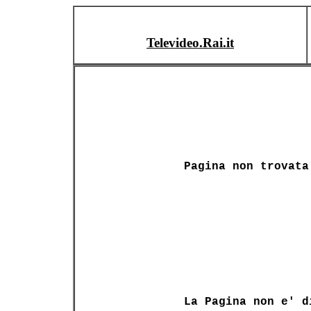
Televideo.Rai.it
Pagina non trovata
La Pagina non e' d