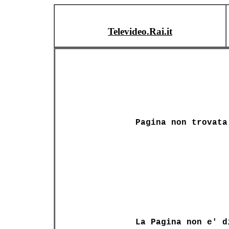
Televideo.Rai.it
Pagina non trovata
La Pagina non e' d