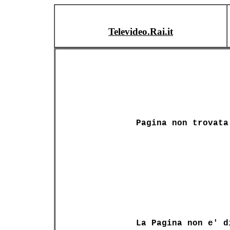
Televideo.Rai.it
Pagina non trovata
La Pagina non e' d