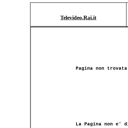
Televideo.Rai.it
Pagina non trovata
La Pagina non e' d