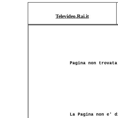
Televideo.Rai.it
Pagina non trovata
La Pagina non e' d