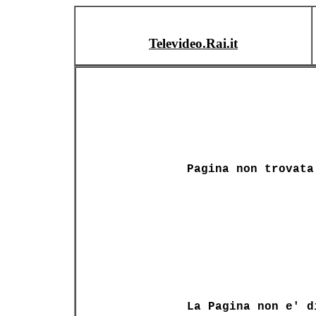
Televideo.Rai.it
Pagina non trovata
La Pagina non e' d