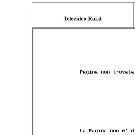
Televideo.Rai.it
Pagina non trovata
La Pagina non e' d