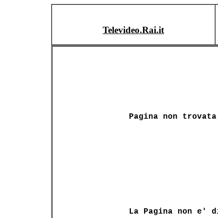
Televideo.Rai.it
Pagina non trovata
La Pagina non e' d