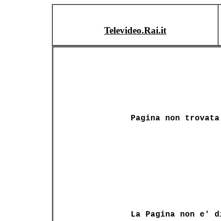
Televideo.Rai.it
Pagina non trovata
La Pagina non e' d