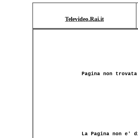
Televideo.Rai.it
Pagina non trovata
La Pagina non e' d