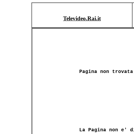
Televideo.Rai.it
Pagina non trovata
La Pagina non e' d