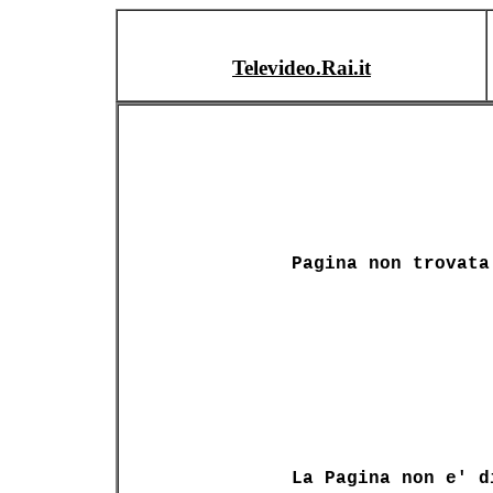
Televideo.Rai.it
Pagina non trovata
La Pagina non e' d