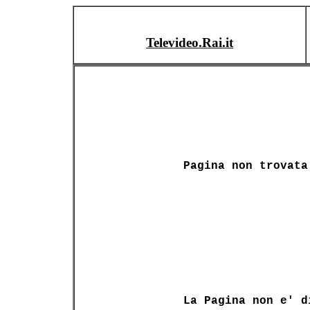
Televideo.Rai.it
Pagina non trovata
La Pagina non e' d