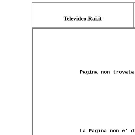
Televideo.Rai.it
Pagina non trovata
La Pagina non e' d