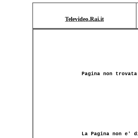
Televideo.Rai.it
Pagina non trovata
La Pagina non e' d