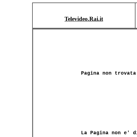
Televideo.Rai.it
Pagina non trovata
La Pagina non e' d